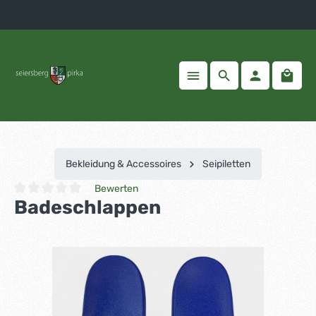
inhalt springen
Bekleidung & Accessoires
Seipiletten
Bewerten
Badeschlappen
Durchschnittliche Bewertung von 0 von 5 Sternen