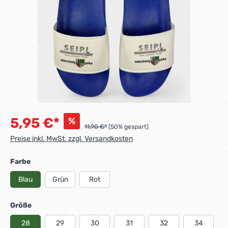
5,95 €*
%
11,90 €*
(50% gespart)
Preise inkl. MwSt. zzgl. Versandkosten
Farbe
Blau
Grün
Rot
Größe
28
29
30
31
32
34